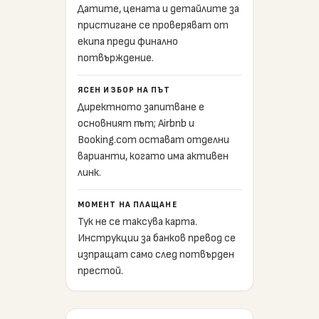
Датите, цената и детайлите за
пристигане се проверяват от
екипа преди финално
потвърждение.
ЯСЕН ИЗБОР НА ПЪТ
Директното запитване е
основният път; Airbnb и
Booking.com остават отделни
варианти, когато има активен
линк.
МОМЕНТ НА ПЛАЩАНЕ
Тук не се таксува карта.
Инструкции за банков превод се
изпращат само след потвърден
престой.